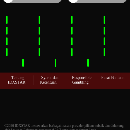
Tentang
Syarat dan
Responsible
Pusat Bantuan
IDXSTAR
Ketentuan
Gambling
©2026 IDXSTAR menawarkan berbagai macam provider pilihan terbaik dan didukung