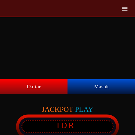
Daftar
Masuk
JACKPOT
PLAY
IDR