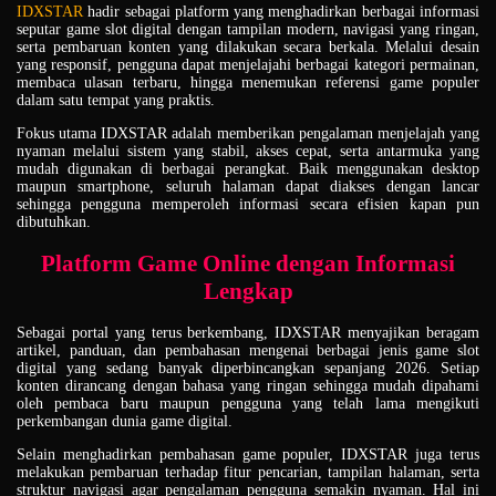
IDXSTAR
hadir sebagai platform yang menghadirkan berbagai informasi
seputar game slot digital dengan tampilan modern, navigasi yang ringan,
serta pembaruan konten yang dilakukan secara berkala. Melalui desain
yang responsif, pengguna dapat menjelajahi berbagai kategori permainan,
membaca ulasan terbaru, hingga menemukan referensi game populer
dalam satu tempat yang praktis.
Fokus utama IDXSTAR adalah memberikan pengalaman menjelajah yang
nyaman melalui sistem yang stabil, akses cepat, serta antarmuka yang
mudah digunakan di berbagai perangkat. Baik menggunakan desktop
maupun smartphone, seluruh halaman dapat diakses dengan lancar
sehingga pengguna memperoleh informasi secara efisien kapan pun
dibutuhkan.
Platform Game Online dengan Informasi
Lengkap
Sebagai portal yang terus berkembang, IDXSTAR menyajikan beragam
artikel, panduan, dan pembahasan mengenai berbagai jenis game slot
digital yang sedang banyak diperbincangkan sepanjang 2026. Setiap
konten dirancang dengan bahasa yang ringan sehingga mudah dipahami
oleh pembaca baru maupun pengguna yang telah lama mengikuti
perkembangan dunia game digital.
Selain menghadirkan pembahasan game populer, IDXSTAR juga terus
melakukan pembaruan terhadap fitur pencarian, tampilan halaman, serta
struktur navigasi agar pengalaman pengguna semakin nyaman. Hal ini