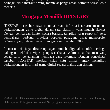
berbagai fitur interaktif yang membuat pengalaman bermain terasa lebih
menarik.
Mengapa Memilih IDXSTAR?
IDXSTAR terus berupaya menghadirkan informasi terbaru mengenai
perkembangan game digital dalam satu platform yang mudah diakses.
Dengan pembaruan konten secara berkala, tampilan yang responsif, serta
pembahasan berbagai provider populer, pengguna dapat memperoleh
referensi yang relevan sesuai tren game online tahun 2026.
Platform ini juga dirancang agar mudah digunakan oleh berbagai
kalangan melalui navigasi yang sederhana, waktu muat halaman yang
cepat, serta pengalaman membaca yang nyaman. Dengan pendekatan
tersebut, IDXSTAR menjadi salah satu pilihan untuk mengikuti
perkembangan informasi game digital secara praktis dan efisien.
©2026 IDXSTAR menawarkan berbagai macam provider pilihan terbaik dan didukung
oleh Layanan Pelanggan profesional 24/7 yang siap melayani Anda.