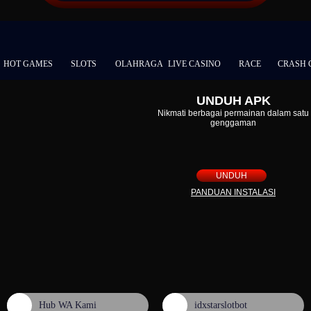
HOT GAMES
SLOTS
OLAHRAGA
LIVE CASINO
RACE
CRASH 
UNDUH APK
Nikmati berbagai permainan dalam satu
genggaman
UNDUH
PANDUAN INSTALASI
Hub WA Kami
idxstarslotbot