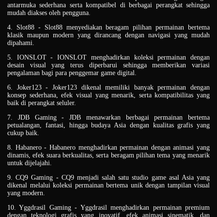
antarmuka sederhana serta kompatibel di berbagai perangkat sehingga
mudah diakses oleh pengguna.
4. Slot88 - Slot88 menyediakan beragam pilihan permainan bertema
klasik maupun modern yang dirancang dengan navigasi yang mudah
dipahami.
5. IONSLOT - IONSLOT menghadirkan koleksi permainan dengan
desain visual yang terus diperbarui sehingga memberikan variasi
pengalaman bagi para penggemar game digital.
6. Joker123 - Joker123 dikenal memiliki banyak permainan dengan
konsep sederhana, efek visual yang menarik, serta kompatibilitas yang
baik di perangkat seluler.
7. JDB Gaming - JDB menawarkan berbagai permainan bertema
petualangan, fantasi, hingga budaya Asia dengan kualitas grafis yang
cukup baik.
8. Habanero - Habanero menghadirkan permainan dengan animasi yang
dinamis, efek suara berkualitas, serta beragam pilihan tema yang menarik
untuk dijelajahi.
9. CQ9 Gaming - CQ9 menjadi salah satu studio game asal Asia yang
dikenal melalui koleksi permainan bertema unik dengan tampilan visual
yang modern.
10. Yggdrasil Gaming - Yggdrasil menghadirkan permainan premium
dengan teknologi grafis yang inovatif, efek animasi sinematik, dan