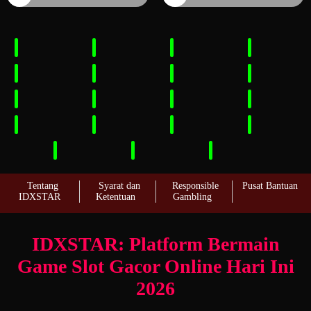
Tentang
Syarat dan
Responsible
Pusat Bantuan
IDXSTAR
Ketentuan
Gambling
IDXSTAR: Platform Bermain
Game Slot Gacor Online Hari Ini
2026