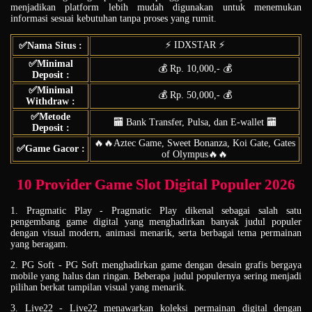
menjadikan platform lebih mudah digunakan untuk menemukan
informasi sesuai kebutuhan tanpa proses yang rumit.
⚡ IDXSTAR ⚡
✅Nama Situs :
✅Minimal
💰 Rp. 10,000,- 💰
Deposit :
✅Minimal
💰 Rp. 50,000,- 💰
Withdraw :
✅Metode
🏧 Bank Transfer, Pulsa, dan E-wallet 🏧
Deposit :
🔥🔥Aztec Game, Sweet Bonanza, Koi Gate, Gates
✅Game Gacor :
of Olympus🔥🔥
10 Provider Game Slot Digital Populer 2026
1. Pragmatic Play - Pragmatic Play dikenal sebagai salah satu
pengembang game digital yang menghadirkan banyak judul populer
dengan visual modern, animasi menarik, serta berbagai tema permainan
yang beragam.
2. PG Soft - PG Soft menghadirkan game dengan desain grafis bergaya
mobile yang halus dan ringan. Beberapa judul populernya sering menjadi
pilihan berkat tampilan visual yang menarik.
3. Live22 - Live22 menawarkan koleksi permainan digital dengan