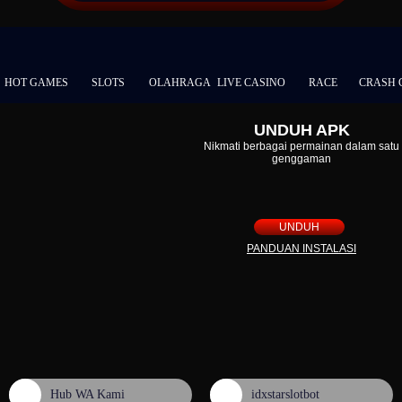
HOT GAMES
SLOTS
OLAHRAGA
LIVE CASINO
RACE
CRASH 
UNDUH APK
Nikmati berbagai permainan dalam satu
genggaman
UNDUH
PANDUAN INSTALASI
Hub WA Kami
idxstarslotbot