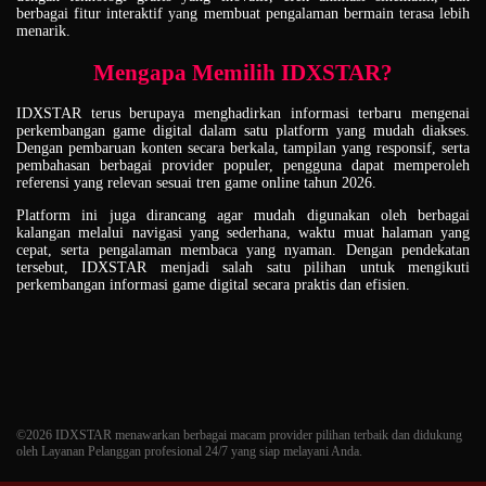
berbagai fitur interaktif yang membuat pengalaman bermain terasa lebih
menarik.
Mengapa Memilih IDXSTAR?
IDXSTAR terus berupaya menghadirkan informasi terbaru mengenai
perkembangan game digital dalam satu platform yang mudah diakses.
Dengan pembaruan konten secara berkala, tampilan yang responsif, serta
pembahasan berbagai provider populer, pengguna dapat memperoleh
referensi yang relevan sesuai tren game online tahun 2026.
Platform ini juga dirancang agar mudah digunakan oleh berbagai
kalangan melalui navigasi yang sederhana, waktu muat halaman yang
cepat, serta pengalaman membaca yang nyaman. Dengan pendekatan
tersebut, IDXSTAR menjadi salah satu pilihan untuk mengikuti
perkembangan informasi game digital secara praktis dan efisien.
©2026 IDXSTAR menawarkan berbagai macam provider pilihan terbaik dan didukung
oleh Layanan Pelanggan profesional 24/7 yang siap melayani Anda.