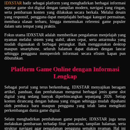
IDXSTAR
hadir sebagai platform yang menghadirkan berbagai informasi
seputar game slot digital dengan tampilan modern, navigasi yang ringan,
serta pembaruan konten yang dilakukan secara berkala. Melalui desain
yang responsif, pengguna dapat menjelajahi berbagai kategori permainan,
membaca ulasan terbaru, hingga menemukan referensi game populer
dalam satu tempat yang praktis.
Fokus utama IDXSTAR adalah memberikan pengalaman menjelajah yang
nyaman melalui sistem yang stabil, akses cepat, serta antarmuka yang
mudah digunakan di berbagai perangkat. Baik menggunakan desktop
maupun smartphone, seluruh halaman dapat diakses dengan lancar
sehingga pengguna memperoleh informasi secara efisien kapan pun
dibutuhkan.
Platform Game Online dengan Informasi
Lengkap
Sebagai portal yang terus berkembang, IDXSTAR menyajikan beragam
artikel, panduan, dan pembahasan mengenai berbagai jenis game slot
digital yang sedang banyak diperbincangkan sepanjang 2026. Setiap
konten dirancang dengan bahasa yang ringan sehingga mudah dipahami
oleh pembaca baru maupun pengguna yang telah lama mengikuti
perkembangan dunia game digital.
Selain menghadirkan pembahasan game populer, IDXSTAR juga terus
melakukan pembaruan terhadap fitur pencarian, tampilan halaman, serta
struktur navigasi agar pengalaman pengguna semakin nyaman. Hal ini