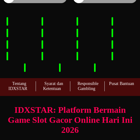
Tentang
Syarat dan
Responsible
Pusat Bantuan
IDXSTAR
Ketentuan
Gambling
IDXSTAR: Platform Bermain
Game Slot Gacor Online Hari Ini
2026