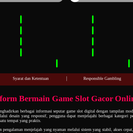
Syarat dan Ketentuan
Responsible Gambling
orm Bermain Game Slot Gacor Onlin
ghadirkan berbagai informasi seputar game slot digital dengan tampilan mod
lalui desain yang responsif, pengguna dapat menjelajahi berbagai kategori 
atu tempat yang praktis.
engalaman menjelajah yang nyaman melalui sistem yang stabil, akses cepat,