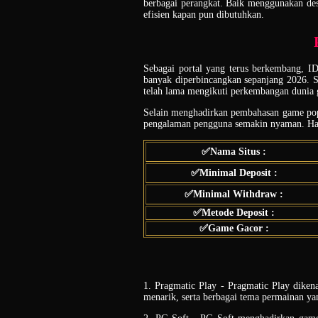
berbagai perangkat. Baik menggunakan des
efisien kapan pun dibutuhkan.
Sebagai portal yang terus berkembang, I
banyak diperbincangkan sepanjang 2026. 
telah lama mengikuti perkembangan dunia g
Selain menghadirkan pembahasan game popu
pengalaman pengguna semakin nyaman. Hal 
✅Nama Situs :
✅Minimal Deposit :
✅Minimal Withdraw :
✅Metode Deposit :
✅Game Gacor :
1. Pragmatic Play - Pragmatic Play diken
menarik, serta berbagai tema permainan y