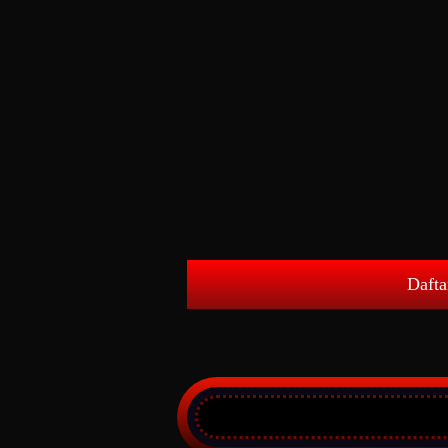
Dafta