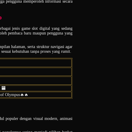
ngga pengguna memperoleh informasi secara
p
agai jenis game slot digital yang sedang
i oleh pembaca baru maupun pengguna yang
lan halaman, serta struktur navigasi agar
esuai kebutuhan tanpa proses yang rumit.
t 🏧
s of Olympus🔥🔥
dul populer dengan visual modern, animasi