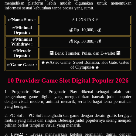
menjadikan platform lebih mudah digunakan untuk menemukan
informasi sesuai kebutuhan tanpa proses yang rumit.
⚡ IDXSTAR ⚡
✅Nama Situs :
✅Minimal
💰 Rp. 10,000,- 💰
Deposit :
✅Minimal
💰 Rp. 50,000,- 💰
Withdraw :
✅Metode
🏧 Bank Transfer, Pulsa, dan E-wallet 🏧
Deposit :
🔥🔥Aztec Game, Sweet Bonanza, Koi Gate, Gates
✅Game Gacor :
of Olympus🔥🔥
10 Provider Game Slot Digital Populer 2026
1. Pragmatic Play - Pragmatic Play dikenal sebagai salah satu
pengembang game digital yang menghadirkan banyak judul populer
dengan visual modern, animasi menarik, serta berbagai tema permainan
yang beragam.
2. PG Soft - PG Soft menghadirkan game dengan desain grafis bergaya
mobile yang halus dan ringan. Beberapa judul populernya sering menjadi
pilihan berkat tampilan visual yang menarik.
3. Live22 - Live22 menawarkan koleksi permainan digital dengan