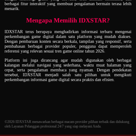
berbagai fitur interaktif yang membuat pengalaman bermain terasa lebih
menarik.
Mengapa Memilih IDXSTAR?
IDXSTAR terus berupaya menghadirkan informasi terbaru mengenai
perkembangan game digital dalam satu platform yang mudah diakses.
Dengan pembaruan konten secara berkala, tampilan yang responsif, serta
pembahasan berbagai provider populer, pengguna dapat memperoleh
referensi yang relevan sesuai tren game online tahun 2026.
Platform ini juga dirancang agar mudah digunakan oleh berbagai
kalangan melalui navigasi yang sederhana, waktu muat halaman yang
cepat, serta pengalaman membaca yang nyaman. Dengan pendekatan
tersebut, IDXSTAR menjadi salah satu pilihan untuk mengikuti
perkembangan informasi game digital secara praktis dan efisien.
©2026 IDXSTAR menawarkan berbagai macam provider pilihan terbaik dan didukung
oleh Layanan Pelanggan profesional 24/7 yang siap melayani Anda.