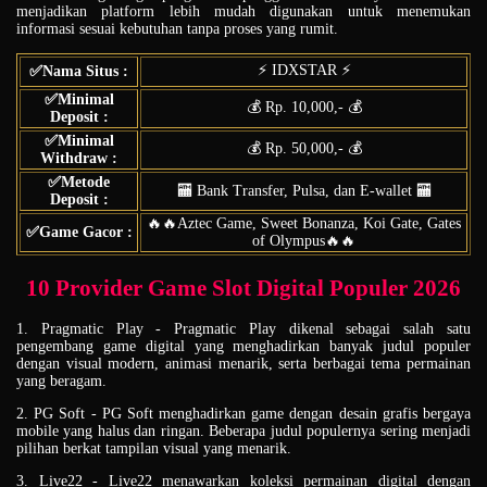
menjadikan platform lebih mudah digunakan untuk menemukan
informasi sesuai kebutuhan tanpa proses yang rumit.
⚡ IDXSTAR ⚡
✅Nama Situs :
✅Minimal
💰 Rp. 10,000,- 💰
Deposit :
✅Minimal
💰 Rp. 50,000,- 💰
Withdraw :
✅Metode
🏧 Bank Transfer, Pulsa, dan E-wallet 🏧
Deposit :
🔥🔥Aztec Game, Sweet Bonanza, Koi Gate, Gates
✅Game Gacor :
of Olympus🔥🔥
10 Provider Game Slot Digital Populer 2026
1. Pragmatic Play - Pragmatic Play dikenal sebagai salah satu
pengembang game digital yang menghadirkan banyak judul populer
dengan visual modern, animasi menarik, serta berbagai tema permainan
yang beragam.
2. PG Soft - PG Soft menghadirkan game dengan desain grafis bergaya
mobile yang halus dan ringan. Beberapa judul populernya sering menjadi
pilihan berkat tampilan visual yang menarik.
3. Live22 - Live22 menawarkan koleksi permainan digital dengan