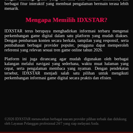
berbagai fitur interaktif yang membuat pengalaman bermain terasa lebih
menarik.
Mengapa Memilih IDXSTAR?
IDXSTAR terus berupaya menghadirkan informasi terbaru mengenai
perkembangan game digital dalam satu platform yang mudah diakses.
Dengan pembaruan konten secara berkala, tampilan yang responsif, serta
pembahasan berbagai provider populer, pengguna dapat memperoleh
referensi yang relevan sesuai tren game online tahun 2026.
Platform ini juga dirancang agar mudah digunakan oleh berbagai
kalangan melalui navigasi yang sederhana, waktu muat halaman yang
cepat, serta pengalaman membaca yang nyaman. Dengan pendekatan
tersebut, IDXSTAR menjadi salah satu pilihan untuk mengikuti
perkembangan informasi game digital secara praktis dan efisien.
©2026 IDXSTAR menawarkan berbagai macam provider pilihan terbaik dan didukung
oleh Layanan Pelanggan profesional 24/7 yang siap melayani Anda.