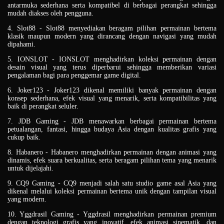
antarmuka sederhana serta kompatibel di berbagai perangkat sehingga
mudah diakses oleh pengguna.
4. Slot88 - Slot88 menyediakan beragam pilihan permainan bertema
klasik maupun modern yang dirancang dengan navigasi yang mudah
dipahami.
5. IONSLOT - IONSLOT menghadirkan koleksi permainan dengan
desain visual yang terus diperbarui sehingga memberikan variasi
pengalaman bagi para penggemar game digital.
6. Joker123 - Joker123 dikenal memiliki banyak permainan dengan
konsep sederhana, efek visual yang menarik, serta kompatibilitas yang
baik di perangkat seluler.
7. JDB Gaming - JDB menawarkan berbagai permainan bertema
petualangan, fantasi, hingga budaya Asia dengan kualitas grafis yang
cukup baik.
8. Habanero - Habanero menghadirkan permainan dengan animasi yang
dinamis, efek suara berkualitas, serta beragam pilihan tema yang menarik
untuk dijelajahi.
9. CQ9 Gaming - CQ9 menjadi salah satu studio game asal Asia yang
dikenal melalui koleksi permainan bertema unik dengan tampilan visual
yang modern.
10. Yggdrasil Gaming - Yggdrasil menghadirkan permainan premium
dengan teknologi grafis yang inovatif, efek animasi sinematik, dan