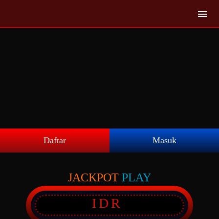
Daftar
Masuk
JACKPOT
PLAY
IDR