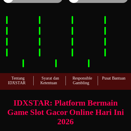
Tentang
Syarat dan
Responsible
Pusat Bantuan
IDXSTAR
Ketentuan
Gambling
IDXSTAR: Platform Bermain
Game Slot Gacor Online Hari Ini
2026