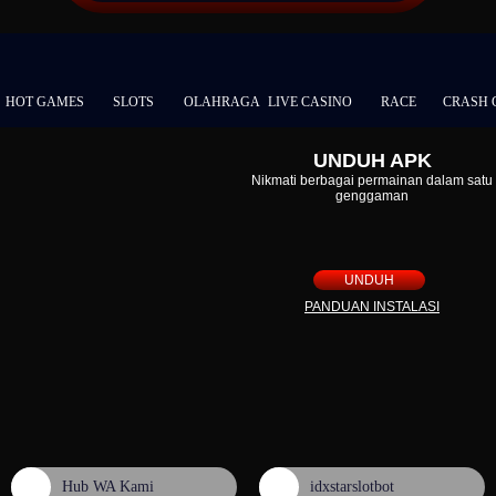
HOT GAMES
SLOTS
OLAHRAGA
LIVE CASINO
RACE
CRASH 
UNDUH APK
Nikmati berbagai permainan dalam satu
genggaman
UNDUH
PANDUAN INSTALASI
Hub WA Kami
idxstarslotbot