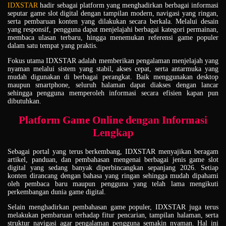
IDXSTAR
hadir sebagai platform yang menghadirkan berbagai informasi
seputar game slot digital dengan tampilan modern, navigasi yang ringan,
serta pembaruan konten yang dilakukan secara berkala. Melalui desain
yang responsif, pengguna dapat menjelajahi berbagai kategori permainan,
membaca ulasan terbaru, hingga menemukan referensi game populer
dalam satu tempat yang praktis.
Fokus utama IDXSTAR adalah memberikan pengalaman menjelajah yang
nyaman melalui sistem yang stabil, akses cepat, serta antarmuka yang
mudah digunakan di berbagai perangkat. Baik menggunakan desktop
maupun smartphone, seluruh halaman dapat diakses dengan lancar
sehingga pengguna memperoleh informasi secara efisien kapan pun
dibutuhkan.
Platform Game Online dengan Informasi
Lengkap
Sebagai portal yang terus berkembang, IDXSTAR menyajikan beragam
artikel, panduan, dan pembahasan mengenai berbagai jenis game slot
digital yang sedang banyak diperbincangkan sepanjang 2026. Setiap
konten dirancang dengan bahasa yang ringan sehingga mudah dipahami
oleh pembaca baru maupun pengguna yang telah lama mengikuti
perkembangan dunia game digital.
Selain menghadirkan pembahasan game populer, IDXSTAR juga terus
melakukan pembaruan terhadap fitur pencarian, tampilan halaman, serta
struktur navigasi agar pengalaman pengguna semakin nyaman. Hal ini