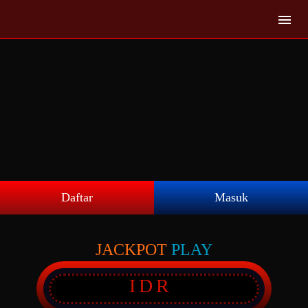
Daftar
Masuk
JACKPOT
PLAY
IDR