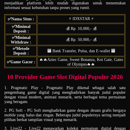
menjadikan platform lebih mudah digunakan untuk menemukan
informasi sesuai kebutuhan tanpa proses yang rumit.
⚡ IDXSTAR ⚡
✅Nama Situs :
✅Minimal
💰 Rp. 10,000,- 💰
Deposit :
✅Minimal
💰 Rp. 50,000,- 💰
Withdraw :
✅Metode
🏧 Bank Transfer, Pulsa, dan E-wallet 🏧
Deposit :
🔥🔥Aztec Game, Sweet Bonanza, Koi Gate, Gates
✅Game Gacor :
of Olympus🔥🔥
10 Provider Game Slot Digital Populer 2026
1. Pragmatic Play - Pragmatic Play dikenal sebagai salah satu
pengembang game digital yang menghadirkan banyak judul populer
dengan visual modern, animasi menarik, serta berbagai tema permainan
yang beragam.
2. PG Soft - PG Soft menghadirkan game dengan desain grafis bergaya
mobile yang halus dan ringan. Beberapa judul populernya sering menjadi
pilihan berkat tampilan visual yang menarik.
3. Live22 - Live22 menawarkan koleksi permainan digital dengan