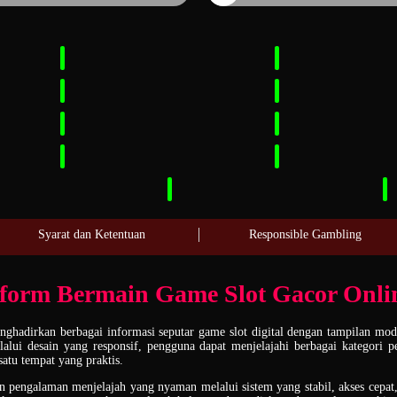
Syarat dan Ketentuan
Responsible Gambling
orm Bermain Game Slot Gacor Onlin
ghadirkan berbagai informasi seputar game slot digital dengan tampilan mod
lalui desain yang responsif, pengguna dapat menjelajahi berbagai kategori 
atu tempat yang praktis.
engalaman menjelajah yang nyaman melalui sistem yang stabil, akses cepat,