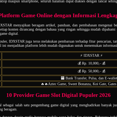
ktop maupun smartphone, seluruh halaman dapat diakses dengan lancar sehi
Platform Game Online dengan Informasi Lengka
DXSTAR menyajikan beragam artikel, panduan, dan pembahasan mengenai berb
Setiap konten dirancang dengan bahasa yang ringan sehingga mudah dipaham
ame digital.
ler, IDXSTAR juga terus melakukan pembaruan terhadap fitur pencarian, tampi
ini menjadikan platform lebih mudah digunakan untuk menemukan informasi s
⚡ IDXSTAR ⚡
💰 Rp. 10,000,- 💰
💰 Rp. 50,000,- 💰
🏧 Bank Transfer, Pulsa, dan E-walle
🔥🔥Aztec Game, Sweet Bonanza, Koi Gate, Gate
10 Provider Game Slot Digital Populer 2026
al sebagai salah satu pengembang game digital yang menghadirkan banyak ju
ang beragam.