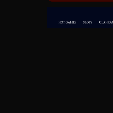
HOT GAMES
SLOTS
OLAHRA