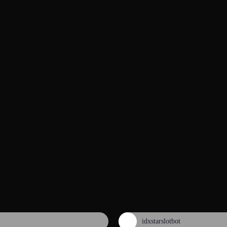
idxstarslotbot