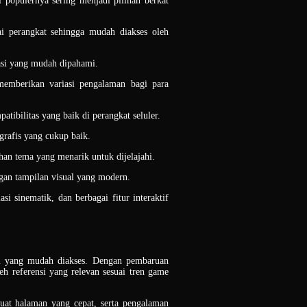
 populernya sering menjadi pilihan berkat
i perangkat sehingga mudah diakses oleh
asi yang mudah dipahami.
emberikan variasi pengalaman bagi para
tibilitas yang baik di perangkat seluler.
grafis yang cukup baik.
han tema yang menarik untuk dijelajahi.
gan tampilan visual yang modern.
 sinematik, dan berbagai fitur interaktif
m yang mudah diakses. Dengan pembaruan
eh referensi yang relevan sesuai tren game
uat halaman yang cepat, serta pengalaman