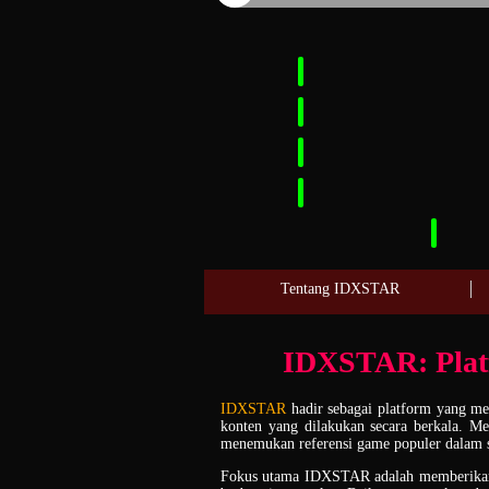
Tentang IDXSTAR
IDXSTAR: Platf
IDXSTAR
hadir sebagai platform yang men
konten yang dilakukan secara berkala. Me
menemukan referensi game populer dalam s
Fokus utama IDXSTAR adalah memberikan p