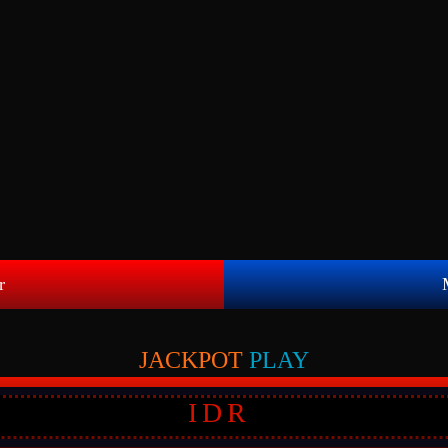
r
JACKPOT
PLAY
IDR