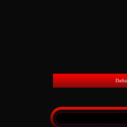
Dafta