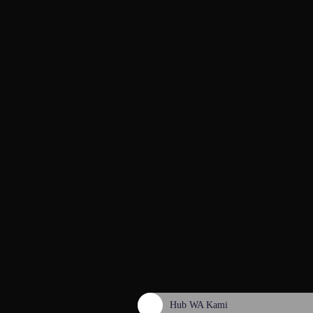
Hub WA Kami