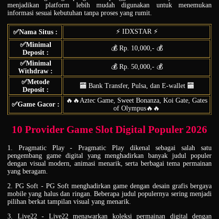
menjadikan platform lebih mudah digunakan untuk menemukan
informasi sesuai kebutuhan tanpa proses yang rumit.
⚡ IDXSTAR ⚡
✅Nama Situs :
✅Minimal
💰 Rp. 10,000,- 💰
Deposit :
✅Minimal
💰 Rp. 50,000,- 💰
Withdraw :
✅Metode
🏧 Bank Transfer, Pulsa, dan E-wallet 🏧
Deposit :
🔥🔥Aztec Game, Sweet Bonanza, Koi Gate, Gates
✅Game Gacor :
of Olympus🔥🔥
10 Provider Game Slot Digital Populer 2026
1. Pragmatic Play - Pragmatic Play dikenal sebagai salah satu
pengembang game digital yang menghadirkan banyak judul populer
dengan visual modern, animasi menarik, serta berbagai tema permainan
yang beragam.
2. PG Soft - PG Soft menghadirkan game dengan desain grafis bergaya
mobile yang halus dan ringan. Beberapa judul populernya sering menjadi
pilihan berkat tampilan visual yang menarik.
3. Live22 - Live22 menawarkan koleksi permainan digital dengan