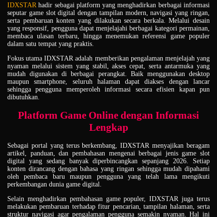
IDXSTAR
hadir sebagai platform yang menghadirkan berbagai informasi
seputar game slot digital dengan tampilan modern, navigasi yang ringan,
serta pembaruan konten yang dilakukan secara berkala. Melalui desain
yang responsif, pengguna dapat menjelajahi berbagai kategori permainan,
membaca ulasan terbaru, hingga menemukan referensi game populer
dalam satu tempat yang praktis.
Fokus utama IDXSTAR adalah memberikan pengalaman menjelajah yang
nyaman melalui sistem yang stabil, akses cepat, serta antarmuka yang
mudah digunakan di berbagai perangkat. Baik menggunakan desktop
maupun smartphone, seluruh halaman dapat diakses dengan lancar
sehingga pengguna memperoleh informasi secara efisien kapan pun
dibutuhkan.
Platform Game Online dengan Informasi
Lengkap
Sebagai portal yang terus berkembang, IDXSTAR menyajikan beragam
artikel, panduan, dan pembahasan mengenai berbagai jenis game slot
digital yang sedang banyak diperbincangkan sepanjang 2026. Setiap
konten dirancang dengan bahasa yang ringan sehingga mudah dipahami
oleh pembaca baru maupun pengguna yang telah lama mengikuti
perkembangan dunia game digital.
Selain menghadirkan pembahasan game populer, IDXSTAR juga terus
melakukan pembaruan terhadap fitur pencarian, tampilan halaman, serta
struktur navigasi agar pengalaman pengguna semakin nyaman. Hal ini