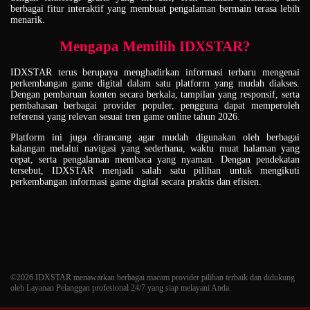
berbagai fitur interaktif yang membuat pengalaman bermain terasa lebih
menarik.
Mengapa Memilih IDXSTAR?
IDXSTAR terus berupaya menghadirkan informasi terbaru mengenai
perkembangan game digital dalam satu platform yang mudah diakses.
Dengan pembaruan konten secara berkala, tampilan yang responsif, serta
pembahasan berbagai provider populer, pengguna dapat memperoleh
referensi yang relevan sesuai tren game online tahun 2026.
Platform ini juga dirancang agar mudah digunakan oleh berbagai
kalangan melalui navigasi yang sederhana, waktu muat halaman yang
cepat, serta pengalaman membaca yang nyaman. Dengan pendekatan
tersebut, IDXSTAR menjadi salah satu pilihan untuk mengikuti
perkembangan informasi game digital secara praktis dan efisien.
©2026 IDXSTAR menawarkan berbagai macam provider pilihan terbaik dan didukung
oleh Layanan Pelanggan profesional 24/7 yang siap melayani Anda.