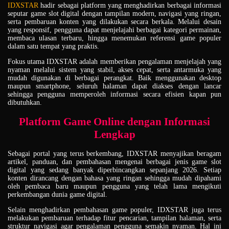
IDXSTAR
hadir sebagai platform yang menghadirkan berbagai informasi
seputar game slot digital dengan tampilan modern, navigasi yang ringan,
serta pembaruan konten yang dilakukan secara berkala. Melalui desain
yang responsif, pengguna dapat menjelajahi berbagai kategori permainan,
membaca ulasan terbaru, hingga menemukan referensi game populer
dalam satu tempat yang praktis.
Fokus utama IDXSTAR adalah memberikan pengalaman menjelajah yang
nyaman melalui sistem yang stabil, akses cepat, serta antarmuka yang
mudah digunakan di berbagai perangkat. Baik menggunakan desktop
maupun smartphone, seluruh halaman dapat diakses dengan lancar
sehingga pengguna memperoleh informasi secara efisien kapan pun
dibutuhkan.
Platform Game Online dengan Informasi
Lengkap
Sebagai portal yang terus berkembang, IDXSTAR menyajikan beragam
artikel, panduan, dan pembahasan mengenai berbagai jenis game slot
digital yang sedang banyak diperbincangkan sepanjang 2026. Setiap
konten dirancang dengan bahasa yang ringan sehingga mudah dipahami
oleh pembaca baru maupun pengguna yang telah lama mengikuti
perkembangan dunia game digital.
Selain menghadirkan pembahasan game populer, IDXSTAR juga terus
melakukan pembaruan terhadap fitur pencarian, tampilan halaman, serta
struktur navigasi agar pengalaman pengguna semakin nyaman. Hal ini