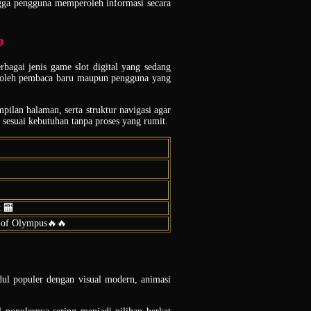
ngga pengguna memperoleh informasi secara
p
agai jenis game slot digital yang sedang
i oleh pembaca baru maupun pengguna yang
lan halaman, serta struktur navigasi agar
esuai kebutuhan tanpa proses yang rumit.
t 🏧
s of Olympus🔥🔥
dul populer dengan visual modern, animasi