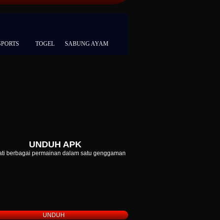
SPORTS
TOGEL
SABUNG AYAM
UNDUH APK
ti berbagai permainan dalam satu genggaman
UNDUH