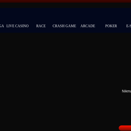
GA
LIVE CASINO
RACE
CRASH GAME
ARCADE
POKER
E-
Nikma