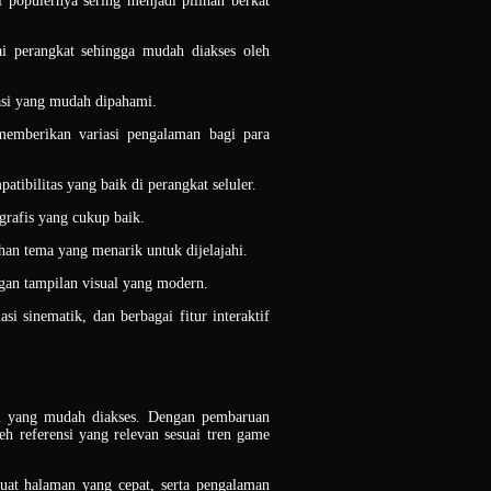
 populernya sering menjadi pilihan berkat
i perangkat sehingga mudah diakses oleh
asi yang mudah dipahami.
emberikan variasi pengalaman bagi para
tibilitas yang baik di perangkat seluler.
grafis yang cukup baik.
han tema yang menarik untuk dijelajahi.
gan tampilan visual yang modern.
 sinematik, dan berbagai fitur interaktif
m yang mudah diakses. Dengan pembaruan
eh referensi yang relevan sesuai tren game
uat halaman yang cepat, serta pengalaman