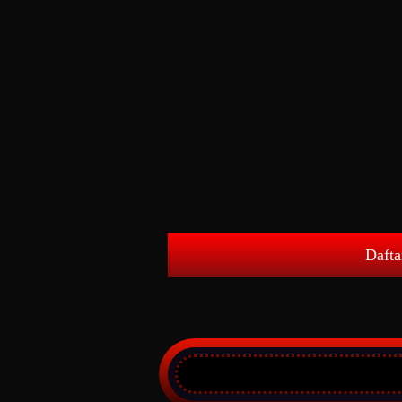
Dafta