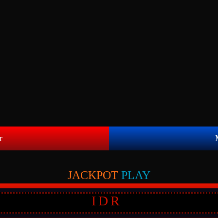
r
JACKPOT
PLAY
IDR