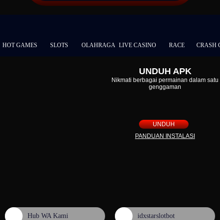
HOT GAMES
SLOTS
OLAHRAGA
LIVE CASINO
RACE
CRASH 
UNDUH APK
Nikmati berbagai permainan dalam satu
genggaman
UNDUH
PANDUAN INSTALASI
Hub WA Kami
idxstarslotbot