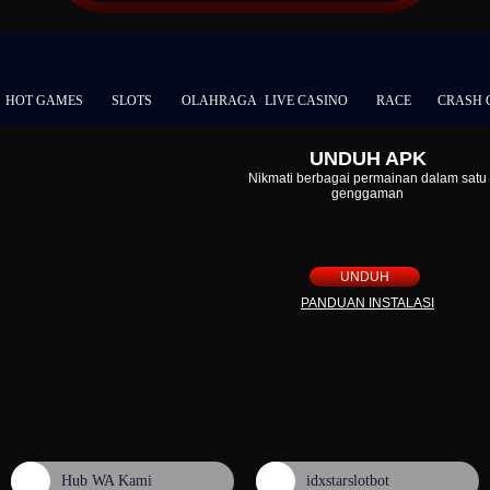
HOT GAMES
SLOTS
OLAHRAGA
LIVE CASINO
RACE
CRASH 
UNDUH APK
Nikmati berbagai permainan dalam satu
genggaman
UNDUH
PANDUAN INSTALASI
Hub WA Kami
idxstarslotbot