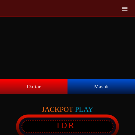
Daftar
Masuk
JACKPOT
PLAY
IDR