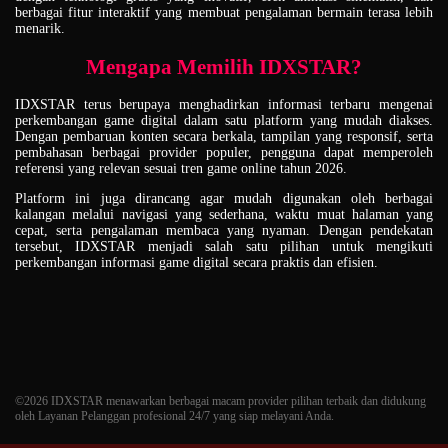
berbagai fitur interaktif yang membuat pengalaman bermain terasa lebih
menarik.
Mengapa Memilih IDXSTAR?
IDXSTAR terus berupaya menghadirkan informasi terbaru mengenai
perkembangan game digital dalam satu platform yang mudah diakses.
Dengan pembaruan konten secara berkala, tampilan yang responsif, serta
pembahasan berbagai provider populer, pengguna dapat memperoleh
referensi yang relevan sesuai tren game online tahun 2026.
Platform ini juga dirancang agar mudah digunakan oleh berbagai
kalangan melalui navigasi yang sederhana, waktu muat halaman yang
cepat, serta pengalaman membaca yang nyaman. Dengan pendekatan
tersebut, IDXSTAR menjadi salah satu pilihan untuk mengikuti
perkembangan informasi game digital secara praktis dan efisien.
©2026 IDXSTAR menawarkan berbagai macam provider pilihan terbaik dan didukung
oleh Layanan Pelanggan profesional 24/7 yang siap melayani Anda.