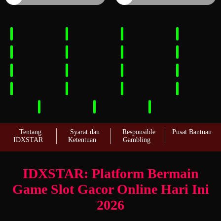
Tentang
Syarat dan
Responsible
Pusat Bantuan
IDXSTAR
Ketentuan
Gambling
IDXSTAR: Platform Bermain
Game Slot Gacor Online Hari Ini
2026