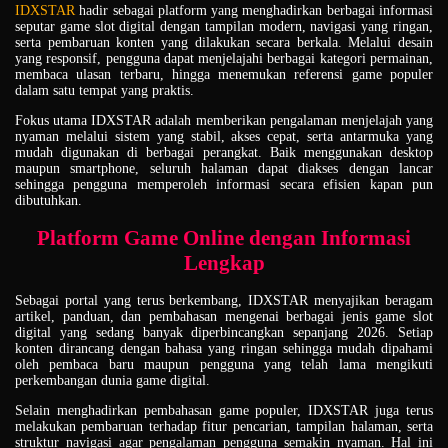
IDXSTAR
hadir sebagai platform yang menghadirkan berbagai informasi
seputar game slot digital dengan tampilan modern, navigasi yang ringan,
serta pembaruan konten yang dilakukan secara berkala. Melalui desain
yang responsif, pengguna dapat menjelajahi berbagai kategori permainan,
membaca ulasan terbaru, hingga menemukan referensi game populer
dalam satu tempat yang praktis.
Fokus utama IDXSTAR adalah memberikan pengalaman menjelajah yang
nyaman melalui sistem yang stabil, akses cepat, serta antarmuka yang
mudah digunakan di berbagai perangkat. Baik menggunakan desktop
maupun smartphone, seluruh halaman dapat diakses dengan lancar
sehingga pengguna memperoleh informasi secara efisien kapan pun
dibutuhkan.
Platform Game Online dengan Informasi
Lengkap
Sebagai portal yang terus berkembang, IDXSTAR menyajikan beragam
artikel, panduan, dan pembahasan mengenai berbagai jenis game slot
digital yang sedang banyak diperbincangkan sepanjang 2026. Setiap
konten dirancang dengan bahasa yang ringan sehingga mudah dipahami
oleh pembaca baru maupun pengguna yang telah lama mengikuti
perkembangan dunia game digital.
Selain menghadirkan pembahasan game populer, IDXSTAR juga terus
melakukan pembaruan terhadap fitur pencarian, tampilan halaman, serta
struktur navigasi agar pengalaman pengguna semakin nyaman. Hal ini